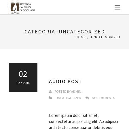
Skip
to
content
CATEGORIA: UNCATEGORIZED
HOME
UNCATEGORIZED
02
AUDIO POST
Gen 2016
POSTED BY
ADMIN
UNCATEGORIZED
NO COMMENTS
Lorem ipsum dolor sit amet,
consectetur adipisicing elit. Ab adipisci
architecto consequatur debitis eos