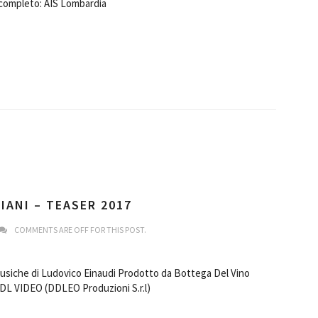
 completo: AIS Lombardia
IANI – TEASER 2017
COMMENTS ARE OFF FOR THIS POST.
Musiche di Ludovico Einaudi Prodotto da Bottega Del Vino
DL VIDEO (DDLEO Produzioni S.r.l)