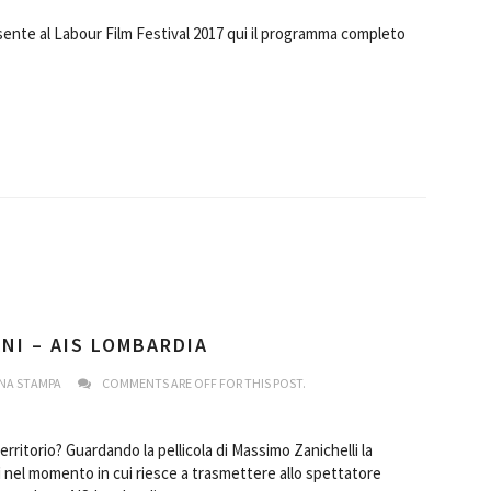
sente al Labour Film Festival 2017 qui il programma completo
NI – AIS LOMBARDIA
NA STAMPA
COMMENTS ARE OFF FOR THIS POST.
rritorio? Guardando la pellicola di Massimo Zanichelli la
ì nel momento in cui riesce a trasmettere allo spettatore