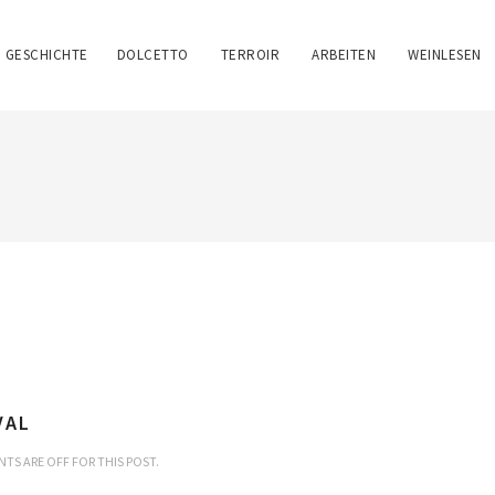
GESCHICHTE
DOLCETTO
TERROIR
ARBEITEN
WEINLESEN
VAL
S ARE OFF FOR THIS POST.