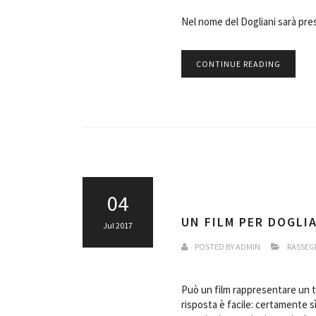
Nel nome del Dogliani sarà pre
CONTINUE READING
04
UN FILM PER DOGLIA
Jul 2017
POSTED BY
ADMIN
RASSEG
Può un film rappresentare un te
risposta è facile: certamente s